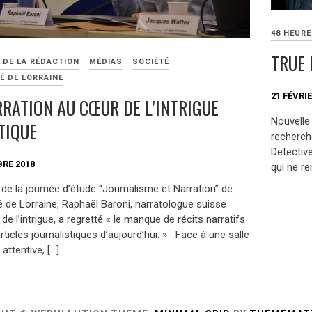
48 HEUR
TRUE 
 DE LA RÉDACTION
MÉDIAS
SOCIÉTÉ
É DE LORRAINE
21 FÉVRIE
RRATION AU CŒUR DE L’INTRIGUE
Nouvelle
TIQUE
recherch
Detective
RE 2018
qui ne r
s de la journée d’étude “Journalisme et Narration” de
té de Lorraine, Raphaël Baroni, narratologue suisse
 de l’intrigue, a regretté « le manque de récits narratifs
rticles journalistiques d’aujourd’hui. » Face à une salle
attentive, […]