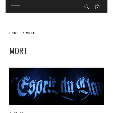
Skip
to
HOME
MORT
content
MORT