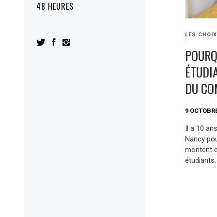
48 HEURES
LES CHOIX
POURQ
ÉTUDI
DU CO
9 OCTOBRE
Il a 10 an
Nancy pour
montent e
étudiants