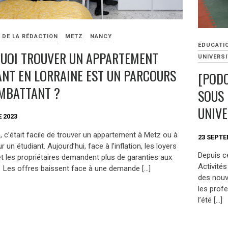
 DE LA RÉDACTION
METZ
NANCY
ÉDUCATI
UOI TROUVER UN APPARTEMENT
UNIVERSI
ANT EN LORRAINE EST UN PARCOURS
[PODC
MBATTANT ?
SOUS 
UNIVE
 2023
s, c’était facile de trouver un appartement à Metz ou à
23 SEPTE
 un étudiant. Aujourd’hui, face à l’inflation, les loyers
Depuis ce
t les propriétaires demandent plus de garanties aux
Activité
. Les offres baissent face à une demande […]
des nouv
les prof
l’été […]