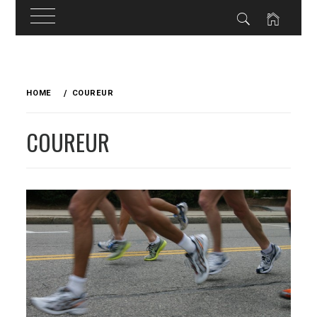
Skip
to
HOME
COUREUR
content
COUREUR