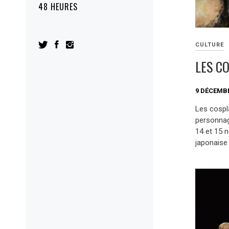
48 HEURES
CULTURE
LES C
9 DÉCEMBR
Les cospl
personnag
14 et 15 
japonaise 