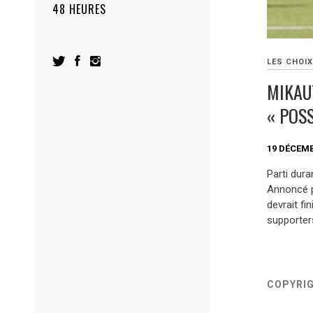
48 HEURES
LES CHOIX
MIKAU
« POS
19 DÉCEMB
Parti dura
Annoncé p
devrait fi
supporter
COPYRI