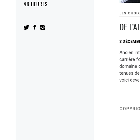
48 HEURES
LES CHOIX
DE L’A
3 DÉCEMBR
Ancien int
carrière 
domaine d
tenues de
voici dev
COPYRI