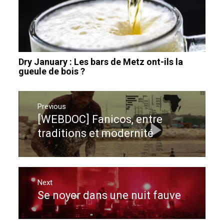
Dry January : Les bars de Metz ont-ils la
gueule de bois ?
Navigation
de
Previous
[WEBDOC] Fanicos, entre
Previous
l’article
post:
traditions et modernité
Next
Se noyer dans une nuit fauve
Next
post: