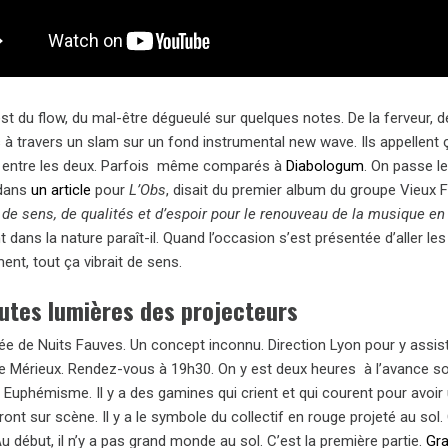
t du flow, du mal-être dégueulé sur quelques notes. De la ferveur, d
 à travers un slam sur un fond instrumental new wave. Ils appellent 
entre les deux. Parfois même comparés à
Diabologum
. On passe le
 dans
un article
pour
L’Obs
, disait du premier album du groupe Vieux Fr
 de sens, de qualités et d’espoir pour le renouveau de la musique en 
 dans la nature paraît-il. Quand l’occasion s’est présentée d’aller les 
ment, tout ça vibrait de sens.
utes lumières des projecteurs
ée de Nuits Fauves. Un concept inconnu. Direction Lyon pour y assist
e Mérieux. Rendez-vous à 19h30. On y est deux heures à l’avance sous
. Euphémisme. Il y a des gamines qui crient et qui courent pour avoir
ont sur scène. Il y a le symbole du collectif en rouge projeté au so
Au début, il n’y a pas grand monde au sol. C’est la première partie.
Gra