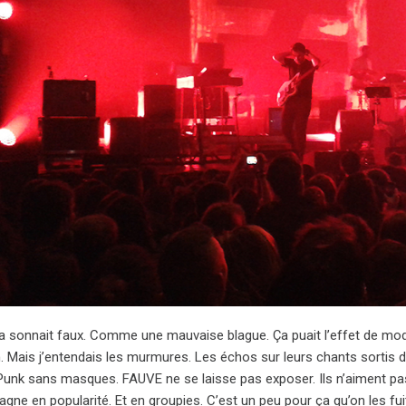
Ça sonnait faux. Comme une mauvaise blague. Ça puait l’effet de mode
. Mais j’entendais les murmures. Les échos sur leurs chants sortis de
unk sans masques. FAUVE ne se laisse pas exposer. Ils n’aiment pas ç
gagne en popularité. Et en groupies. C’est un peu pour ça qu’on les 