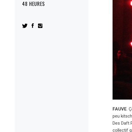
48 HEURES
FAUVE
. 
peu kitsch
Des Daft P
collectif 