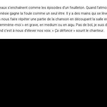
aux s’enchaînent comme les épisodes d’un feuilleton. Quand l’atm
rénésie gagne la foule comme un seul être. Il y a des mains qui se lèven
 nous faire répéter une partie de la chanson en découpant la salle e
emmène-moi » en grave, en medium ou en aigu. Pas de bol, je suis da
d c’est à nous d’élever nos voix. «
Ça défonce
» sourit le chanteur.