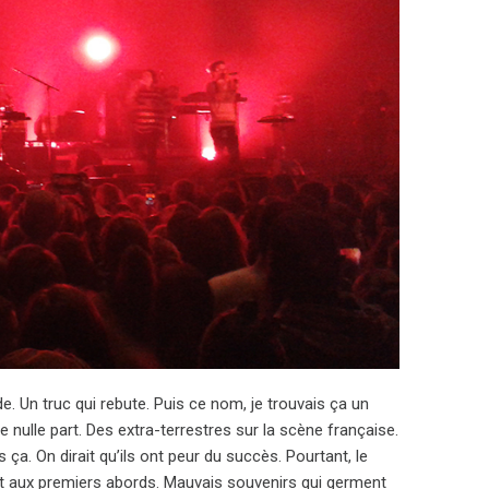
. Un truc qui rebute. Puis ce nom, je trouvais ça un
 nulle part. Des extra-terrestres sur la scène française.
a. On dirait qu’ils ont peur du succès. Pourtant, le
fuit aux premiers abords. Mauvais souvenirs qui germent