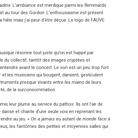
radins. L’ambiance est merdique parmi les flemmards
C’est au tour des Gordon. L’enthousiasme est présent
 hâte mais j’ai peur d’être déçue. Le logo de FAUVE
musique résonne tout juste qu’on est happé par
e du collectif, tantôt des images cryptées et
u entendre avant le concert. Le son est un peu trop fort
ur et les musiciens qui bougent, dansent, gesticulent
struments presque vivants entre les mains de leurs
ciété, de la surconsommation.
is leur plume au service du pathos. Ils ont l’air de
e danse et chante d’une seule voix en reprenant les
rendre au jeu. «
On a jamais eu autant de monde face à
s yeux, les fantômes des petites et moyennes salles qui