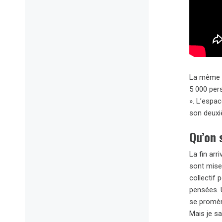
La même f
5 000 per
». L’espac
son deux
Qu’on 
La fin arr
sont mises
collectif 
pensées. 
se promène
Mais je sa