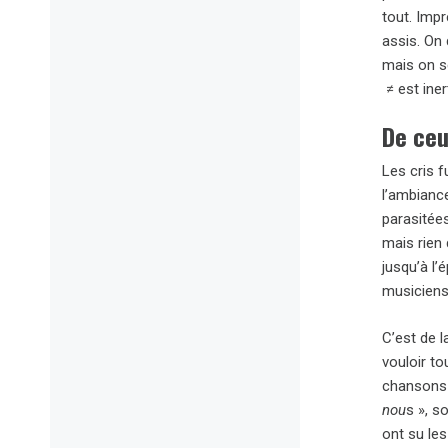
tout. Imp
assis. On 
mais on s
≠
est iner
De ceu
Les cris 
l’ambianc
parasitées
mais rien 
jusqu’à l
musiciens.
C’est de l
vouloir to
chansons 
nou
s », s
ont su les