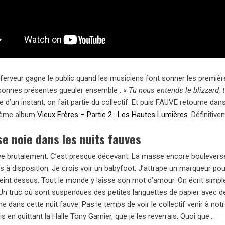
erveur gagne le public quand les musiciens font sonner les première
sonnes présentes gueuler ensemble : «
Tu nous entends le blizzard, 
e d’un instant, on fait partie du collectif. Et puis FAUVE retourne dan
ième album
Vieux Frères – Partie 2 : Les Hautes Lumières
. Définitiv
se noie dans les nuits fauves
ive brutalement. C’est presque décevant. La masse encore bouleversée
 à disposition. Je crois voir un babyfoot. J’attrape un marqueur pou
peint dessus. Tout le monde y laisse son mot d’amour. On écrit simple
Un truc où sont suspendues des petites languettes de papier avec de
 dans cette nuit fauve. Pas le temps de voir le collectif venir à notr
is en quittant la Halle Tony Garnier, que je les reverrais. Quoi que…