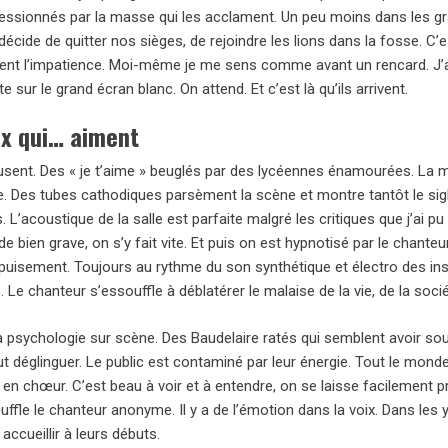
ressionnés par la masse qui les acclament. Un peu moins dans les g
décide de quitter nos sièges, de rejoindre les lions dans la fosse. 
ent l’impatience. Moi-même je me sens comme avant un rencard. J’ai
te sur le grand écran blanc. On attend. Et c’est là qu’ils arrivent.
x qui… aiment
fusent. Des « je t’aime » beuglés par des lycéennes énamourées. La 
e. Des tubes cathodiques parsèment la scène et montre tantôt le sigl
. L’acoustique de la salle est parfaite malgré les critiques que j’ai p
de bien grave, on s’y fait vite. Et puis on est hypnotisé par le chante
’épuisement. Toujours au rythme du son synthétique et électro des in
 Le chanteur s’essouffle à déblatérer le malaise de la vie, de la so
a psychologie sur scène. Des Baudelaire ratés qui semblent avoir soum
ut déglinguer. Le public est contaminé par leur énergie. Tout le mond
en chœur. C’est beau à voir et à entendre, on se laisse facilement p
ouffle le chanteur anonyme. Il y a de l’émotion dans la voix. Dans le
 accueillir à leurs débuts.