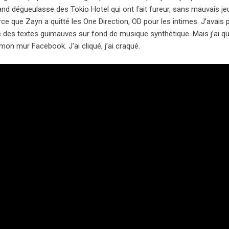
mand dégueulasse des Tokio Hotel qui ont fait fureur, sans mauvais j
rce que Zayn a quitté les One Direction, OD pour les intimes. J’avai
 des textes guimauves sur fond de musique synthétique. Mais j’ai 
mon mur Facebook. J’ai cliqué, j’ai craqué.