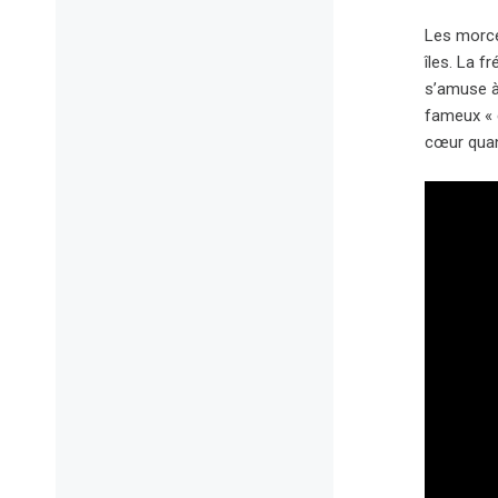
Les morce
îles. La f
s’amuse à
fameux « 
cœur quan