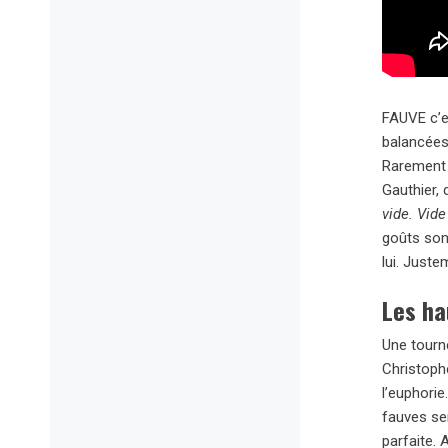
FAUVE c’es
balancées
Rarement 
Gauthier,
vide. Vide
goûts sont
lui. Juste
Les ha
Une tourn
Christoph
l’euphorie
fauves ser
parfaite. 