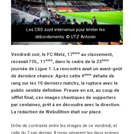
Les CRS sont intervenus pour limiter les
débordements. © UTZ Antonin
ème
Vendredi soir, le FC Metz, 17
au classement,
ème
ème
recevait l’OL, 11
, dans le cadre de la 23
journée de Ligue 1. La rencontre avait un avant-goût
ème
de dernière chance. Après cette 9
défaite de
rang sur les 10 derniers matchs, la rupture avec le
public semble définitive. Preuve en est, au coup de
sifflet final, ces images chaotiques de supporters
par centaines, prêt à en découdre avec la direction.
La rédaction de Webullition était sur place.
Drôle de contraste entre les images de ce vendredi, et
celle du 2 juin dernier. 8 mois séparent les deux scènes,