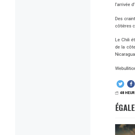
l’arrivée 
Des crain
côtières c
Le Chili 
de la côt
Nicaragua
Webulliti
48 HEUR
ÉGAL