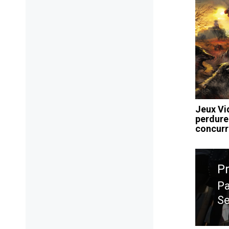
Jeux Vi
perdure
concurr
Navig
de
P
l’artic
Pa
Pr
S
po