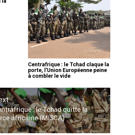
 la
Centrafrique : le Tchad claque la
porte, l’Union Européenne peine
à combler le vide
ext
ntrafrique : le Tchad quitte la
ext
rce africaine (MISCA)
st: