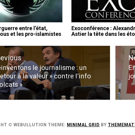
guerre entre l’état,
Exoconférence : Alexand
us et les pro-islamistes
Astier la tête dans les éto
ation
revious
N
le
inventons le journalisme : un
En
evious
N
retour à la valeur » contre l’info
jo
st:
po
lolcats »
GHT © WEBULLUTION
THEME:
MINIMAL GRID
BY
THEMEMAT