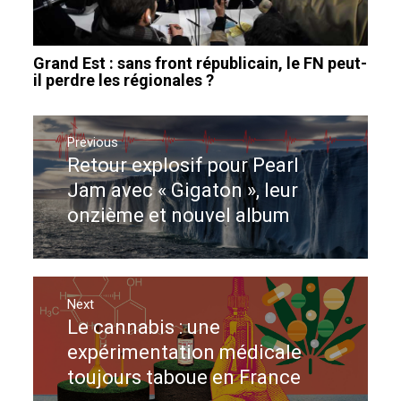
Grand Est : sans front républicain, le FN peut-
il perdre les régionales ?
Navigation
de
Previous
Retour explosif pour Pearl
Previous
l’article
post:
Jam avec « Gigaton », leur
onzième et nouvel album
Next
Le cannabis : une
Next
post:
expérimentation médicale
toujours taboue en France