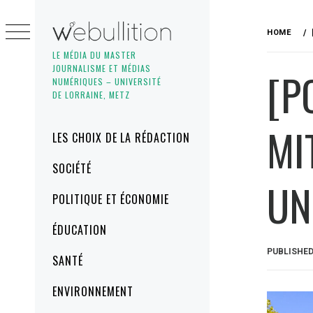
Skip
to
HOME
content
LE MÉDIA DU MASTER
JOURNALISME ET MÉDIAS
[P
NUMÉRIQUES – UNIVERSITÉ
DE LORRAINE, METZ
MI
Primary
LES CHOIX DE LA RÉDACTION
Menu
SOCIÉTÉ
UN
POLITIQUE ET ÉCONOMIE
ÉDUCATION
PUBLISHE
SANTÉ
ENVIRONNEMENT