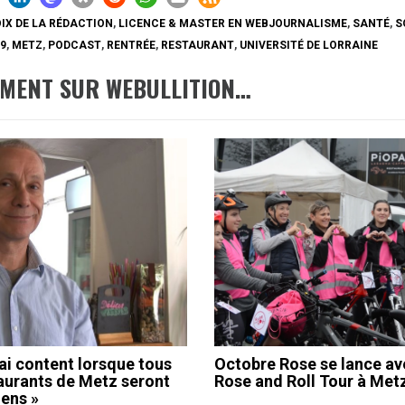
IX DE LA RÉDACTION
,
LICENCE & MASTER EN WEBJOURNALISME
,
SANTÉ
,
S
19
,
METZ
,
PODCAST
,
RENTRÉE
,
RESTAURANT
,
UNIVERSITÉ DE LORRAINE
EMENT SUR WEBULLITION…
rai content lorsque tous
Octobre Rose se lance av
taurants de Metz seront
Rose and Roll Tour à Met
iens »