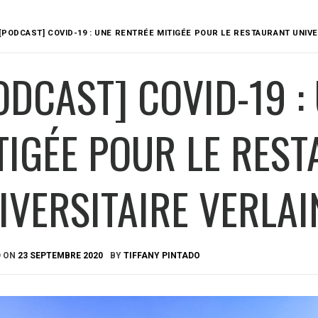
[PODCAST] COVID-19 : UNE RENTRÉE MITIGÉE POUR LE RESTAURANT UNIVE
ODCAST] COVID-19 :
TIGÉE POUR LE RES
IVERSITAIRE VERLAI
D ON
23 SEPTEMBRE 2020
BY
TIFFANY PINTADO