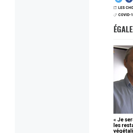
LES CHO
COVID-
ÉGAL
« Je se
les res
végétal