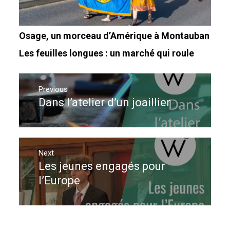
Osage, un morceau d’Amérique à Montauban
Les feuilles longues : un marché qui roule
Navigation
de
Previous
Dans l’atelier d’un joaillier
Previous
l’article
post:
Next
Les jeunes engagés pour
Next
post:
l’Europe