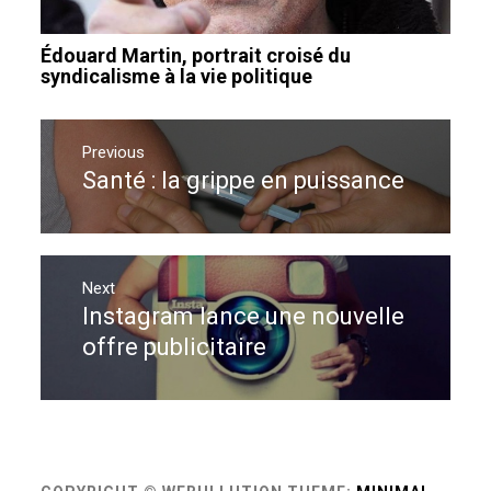
Édouard Martin, portrait croisé du
syndicalisme à la vie politique
Navigation
de
Previous
Santé : la grippe en puissance
Previous
l’article
post:
Next
Instagram lance une nouvelle
Next
post:
offre publicitaire