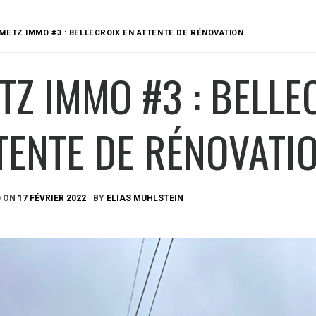
METZ IMMO #3 : BELLECROIX EN ATTENTE DE RÉNOVATION
TZ IMMO #3 : BELLE
TENTE DE RÉNOVATI
D ON
17 FÉVRIER 2022
BY
ELIAS MUHLSTEIN