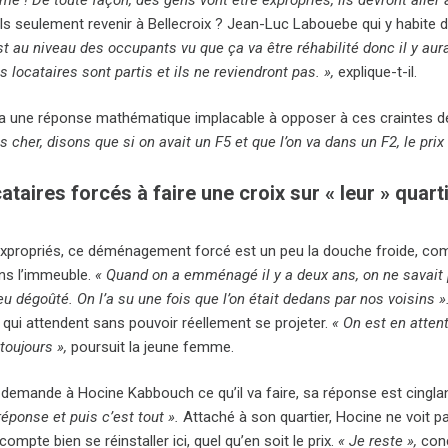
ls seulement revenir à Bellecroix ? Jean-Luc Labouebe qui y habite d
st au niveau des occupants vu que ça va être réhabilité donc il y au
s locataires sont partis et ils ne reviendront pas. »,
explique-t-il.
 a une réponse mathématique implacable à opposer à ces craintes de
s cher, disons que si on avait un F5 et que l’on va dans un F2, le pri
ataires forcés à faire une croix sur « leur » quart
expropriés, ce déménagement forcé est un peu la douche froide, com
ans l’immeuble.
« Quand on a emménagé il y a deux ans, on ne savait p
eu dégoûté. On l’a su une fois que l’on était dedans par nos voisins »
 qui attendent sans pouvoir réellement se projeter.
« On est en atten
toujours »,
poursuit la jeune femme.
demande à Hocine Kabbouch ce qu’il va faire, sa réponse est cingla
réponse et puis c’est tout ».
Attaché à son quartier, Hocine ne voit 
 compte bien se réinstaller ici, quel qu’en soit le prix.
« Je reste »,
conc