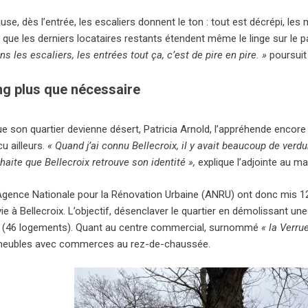
use, dès l’entrée, les escaliers donnent le ton : tout est décrépi, l
e que les derniers locataires restants étendent même le linge sur le pa
ns les escaliers, les entrées tout ça, c’est de pire en pire. »
poursuit
ing plus que nécessaire
e son quartier devienne désert, Patricia Arnold, l’appréhende encore p
u ailleurs.
« Quand j’ai connu Bellecroix, il y avait beaucoup de verdur
haite que Bellecroix retrouve son identité »,
explique l’adjointe au ma
’Agence Nationale pour la Rénovation Urbaine (ANRU) ont donc mis 12,
e à Bellecroix. L’objectif, désenclaver le quartier en démolissant une
e (46 logements). Quant au centre commercial, surnommé
« la Verru
meubles avec commerces au rez-de-chaussée.