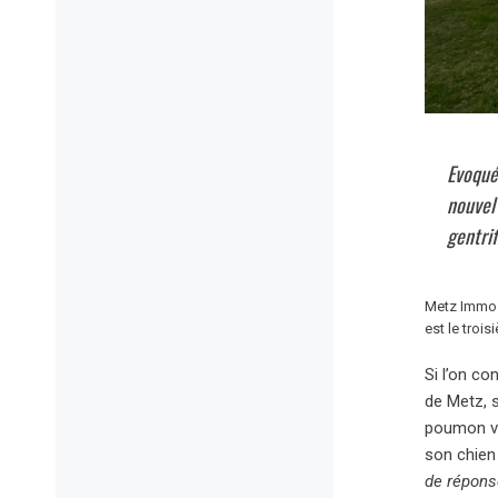
Evoqué
nouvel 
gentrif
Metz Immo e
est le troi
Si l’on co
de Metz, 
poumon ver
son chien 
de répons