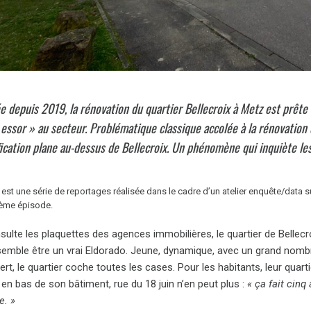
e depuis 2019, la rénovation du quartier Bellecroix à Metz est prête 
essor » au secteur. Problématique classique accolée à la rénovation d
ication plane au-dessus de Bellecroix. Un phénomène qui inquiète les
st une série de reportages réalisée dans le cadre d’un atelier enquête/data 
sième épisode.
nsulte les plaquettes des agences immobilières, le quartier de Bellecro
semble être un vrai Eldorado. Jeune, dynamique, avec un grand nombr
t, le quartier coche toutes les cases. Pour les habitants, leur quart
en bas de son bâtiment, rue du 18 juin n’en peut plus :
« ça fait cin
e. »