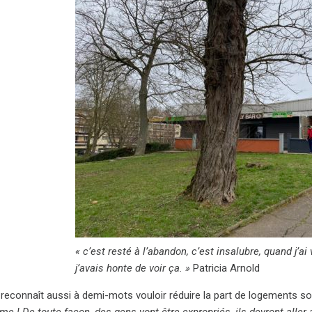
« c’est resté à l’abandon, c’est insalubre, quand j’ai
j’avais honte de voir ça. »
Patricia Arnold
 reconnaît aussi à demi-mots vouloir réduire la part de logements so
me ! De toute façon, des gens vont être expropriés, ils devront aller a