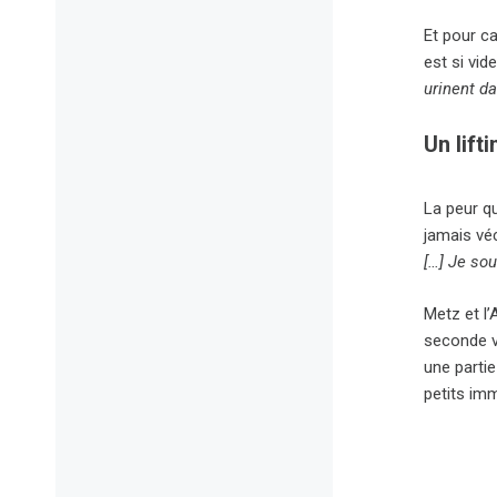
Et pour ca
est si vid
urinent da
Un lift
La peur qu
jamais véc
[…] Je sou
Metz et l
seconde vi
une parti
petits im