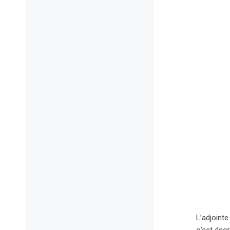
L’adjointe
c’est énor