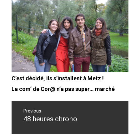
C’est décidé, ils s’installent à Metz !
La com’ de Cor@ n’a pas super… marché
Navigation
de
Previous
48 heures chrono
Previous
l’article
post: