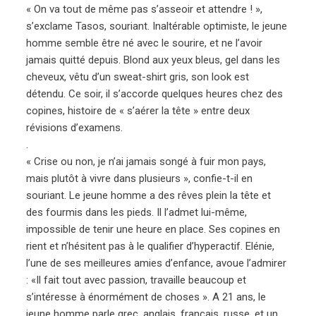
« On va tout de même pas s’asseoir et attendre ! »,
s’exclame Tasos, souriant. Inaltérable optimiste, le jeune
homme semble être né avec le sourire, et ne l’avoir
jamais quitté depuis. Blond aux yeux bleus, gel dans les
cheveux, vêtu d’un sweat-shirt gris, son look est
détendu. Ce soir, il s’accorde quelques heures chez des
copines, histoire de « s’aérer la tête » entre deux
révisions d’examens.
.
« Crise ou non, je n’ai jamais songé à fuir mon pays,
mais plutôt à vivre dans plusieurs », confie-t-il en
souriant. Le jeune homme a des rêves plein la tête et
des fourmis dans les pieds. Il l’admet lui-même,
impossible de tenir une heure en place. Ses copines en
rient et n’hésitent pas à le qualifier d’hyperactif. Elénie,
l’une de ses meilleures amies d’enfance, avoue l’admirer
: «Il fait tout avec passion, travaille beaucoup et
s’intéresse à énormément de choses ». A 21 ans, le
jeune homme parle grec, anglais, français, russe, et un