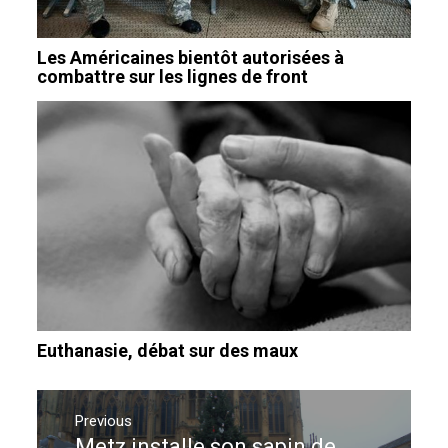
Les Américaines bientôt autorisées à
combattre sur les lignes de front
Euthanasie, débat sur des maux
Navigation
de
Previous
Metz installe son sapin de
Previous