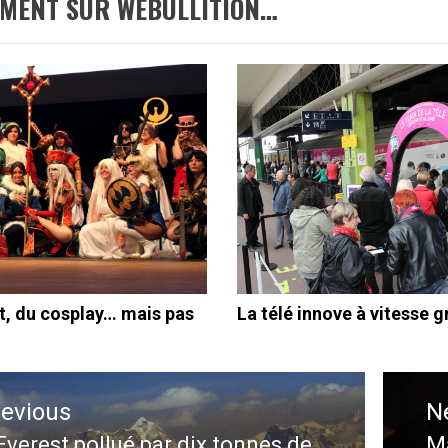
EMENT SUR WEBULLITION…
t, du cosplay… mais pas
La télé innove à vitesse 
ation
revious
N
le
Everest pollué par dix tonnes de
Ma