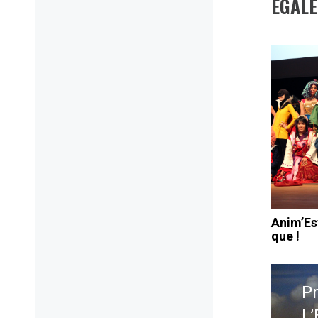
ÉGAL
Anim’Es
que !
Navig
de
P
l’artic
L’