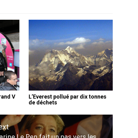
grand V
L’Everest pollué par dix tonnes
de déchets
ext
rine Le Pen fait un pas vers les