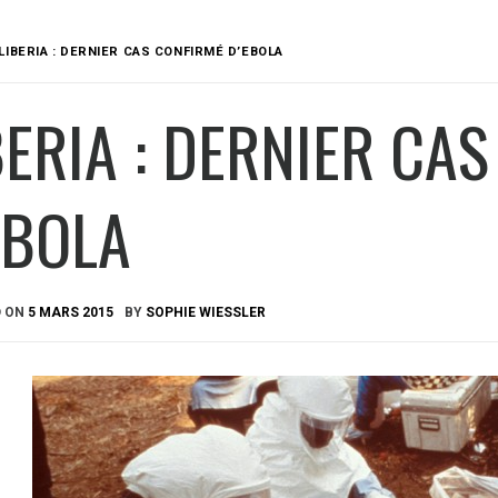
LIBERIA : DERNIER CAS CONFIRMÉ D’EBOLA
BERIA : DERNIER CA
EBOLA
D ON
5 MARS 2015
BY
SOPHIE WIESSLER