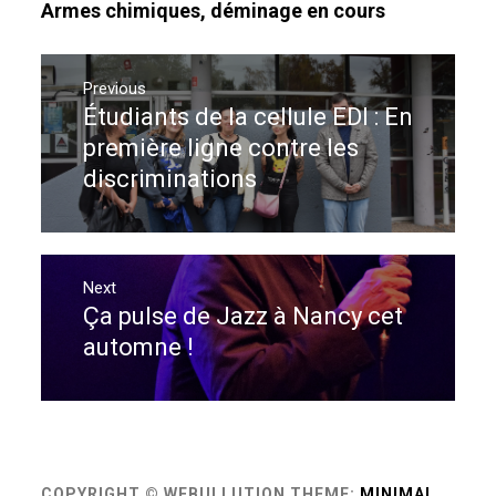
Armes chimiques, déminage en cours
Navigation
de
Previous
Étudiants de la cellule EDI : En
Previous
l’article
post:
première ligne contre les
discriminations
Next
Ça pulse de Jazz à Nancy cet
Next
post:
automne !
COPYRIGHT © WEBULLUTION
THEME:
MINIMAL