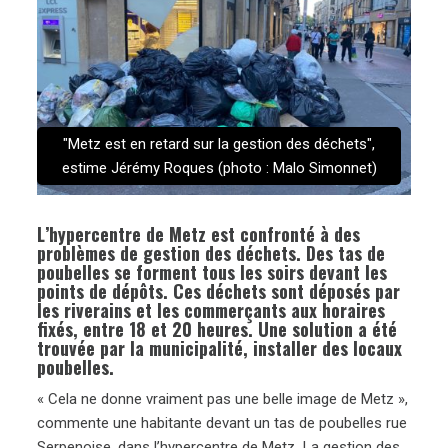
"Metz est en retard sur la gestion des déchets",
estime Jérémy Roques (photo : Malo Simonnet)
L’hypercentre de Metz est confronté à des
problèmes de gestion des déchets. Des tas de
poubelles se forment tous les soirs devant les
points de dépôts. Ces déchets sont déposés par
les riverains et les commerçants aux horaires
fixés, entre 18 et 20 heures. Une solution a été
trouvée par la municipalité, installer des locaux
poubelles.
« Cela ne donne vraiment pas une belle image de Metz »,
commente une habitante devant un tas de poubelles rue
Serpenoise, dans l’hypercentre de Metz
.
La gestion des