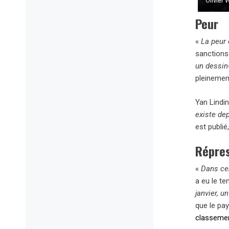
Olivier
Peur
«
La peur 
sanctions
un dessin
pleinemen
Yan Lindi
existe de
est publié
Répre
«
Dans cer
a eu le t
janvier, u
que le pay
classement