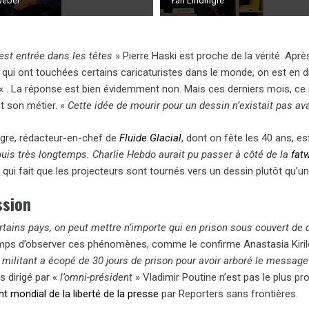
 Weber
Yan Lindingre
est entrée dans les têtes
» Pierre Haski est proche de la vérité. Après
 qui ont touchées certains caricaturistes dans le monde, on est en d
« . La réponse est bien évidemment non. Mais ces derniers mois, ce 
t son métier. «
Cette idée de mourir pour un dessin n’existait pas av
ngre, rédacteur-en-chef de
Fluide Glacial
, dont on fête les 40 ans, e
puis très longtemps. Charlie Hebdo aurait pu passer à côté de la
fat
, qui fait que les projecteurs sont tournés vers un dessin plutôt qu’un
ssion
tains pays, on peut mettre n’importe qui en prison sous couvert de 
emps d’observer ces phénomènes, comme le confirme Anastasia Kirile
n militant a écopé de 30 jours de prison pour avoir arboré le message
s dirigé par «
l’omni-président
» Vladimir Poutine n’est pas le plus pro
 mondial de la liberté de la presse
par Reporters sans frontières.