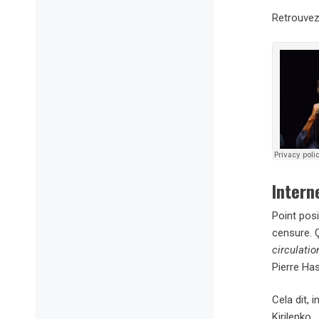
Retrouvez 
Intern
Point pos
censure. Ç
circulatio
Pierre Has
Cela dit, 
Kirilenko.