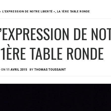
« L’EXPRESSION DE NOTRE LIBERTÉ », LA 1ÈRE TABLE RONDE
L’EXPRESSION DE NOT
 1ÈRE TABLE RONDE
D ON
11 AVRIL 2015
BY
THOMAS TOUSSAINT