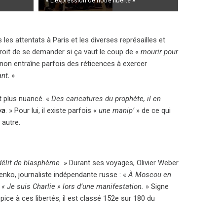
« L’expression de notre liberté »
 les attentats à Paris et les diverses représailles et
roit de se demander si ça vaut le coup de «
mourir pour
non entraîne parfois des réticences à exercer
ant
. »
st plus nuancé. «
Des caricatures du prophète, il en
wa
. » Pour lui, il existe parfois «
une manip’
» de ce qui
 autre.
délit de blasphème.
» Durant ses voyages, Olivier Weber
nko, journaliste indépendante russe : «
À Moscou en
 « Je suis Charlie » lors d’une manifestation.
» Signe
pice à ces libertés, il est classé 152e sur 180 du