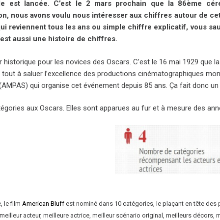
lle est lancée. C’est le 2 mars prochain que la 86ème cé
ion, nous avons voulu nous intéresser aux chiffres autour de 
ui reviennent tous les ans ou simple chiffre explicatif, vous sa
est aussi une histoire de chiffres.
r historique pour les novices des Oscars. C’est le 16 mai 1929 que l
 tout à saluer l’excellence des productions cinématographiques mondi
(AMPAS) qui organise cet événement depuis 85 ans. Ça fait donc un b
atégories aux Oscars. Elles sont apparues au fur et à mesure des ann
, le film
American Bluff
est nominé dans 10 catégories, le plaçant en tête des p
, meilleur acteur, meilleure actrice, meilleur scénario original, meilleurs décor