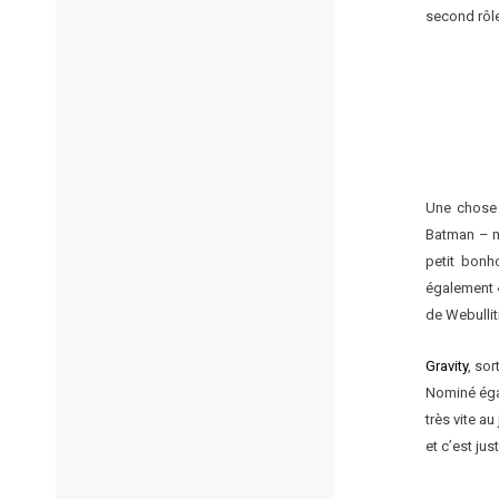
second rôle
Une chose e
Batman – m
petit bonh
également «
de Webullit
Gravity
, so
Nominé égal
très vite a
et c’est ju