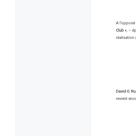
A l’opposé
Club »
, – é
réalisation 
David O. Ru
revient enc