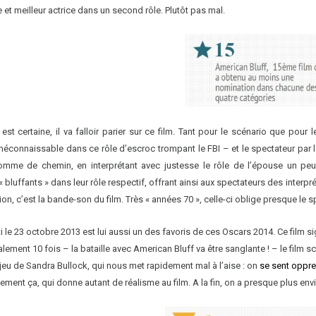
 et meilleur actrice dans un second rôle. Plutôt pas mal.
st certaine, il va falloir parier sur ce film. Tant pour le scénario que pou
éconnaissable dans ce rôle d’escroc trompant le FBI – et le spectateur par
omme de chemin, en interprétant avec justesse le rôle de l’épouse un peu 
 bluffants » dans leur rôle respectif, offrant ainsi aux spectateurs des interpré
ion, c’est la bande-son du film. Très « années 70 », celle-ci oblige presque le 
rti le 23 octobre 2013 est lui aussi un des favoris de ces Oscars 2014. Ce film s
ement 10 fois – la bataille avec American Bluff va être sanglante ! – le film s
u jeu de Sandra Bullock, qui nous met rapidement mal à l’aise : on
se sent oppr
stement ça, qui donne autant de réalisme au film. A la fin, on a presque plus en