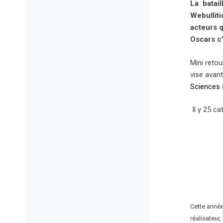
La batai
Webullit
acteurs q
Oscars c’
Mini retou
vise avant
Sciences
Il y 25 c
Cette année
réalisateur