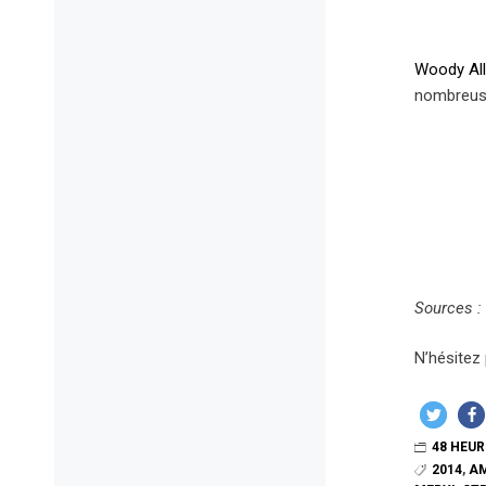
Woody Al
nombreuse
Sources : 
N’hésitez 
48 HEUR
2014
,
AM