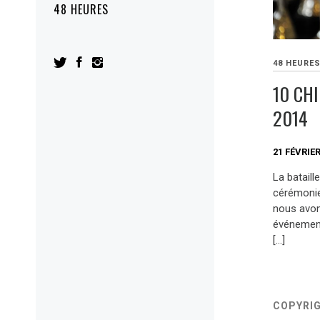
48 HEURES
48 HEURE
10 CH
2014
21 FÉVRIER
La bataill
cérémonie
nous avon
événement
[…]
COPYRI