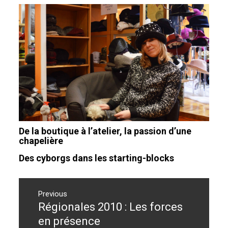
De la boutique à l’atelier, la passion d’une
chapelière
Des cyborgs dans les starting-blocks
Navigation
de
Previous
Régionales 2010 : Les forces
Previous
l’article
post:
en présence