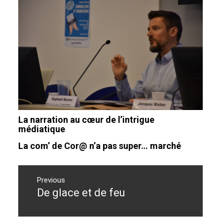
La narration au cœur de l’intrigue
médiatique
La com’ de Cor@ n’a pas super… marché
Navigation
de
Previous
De glace et de feu
Previous
l’article
post: