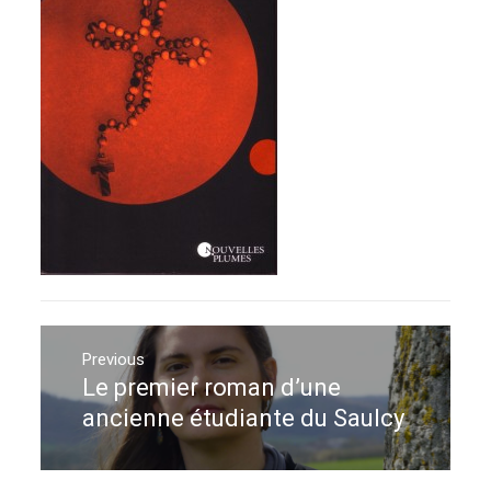
Navigation
de
Previous
Le premier roman d’une
Previous
l’article
post:
ancienne étudiante du Saulcy