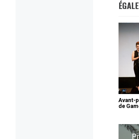
ÉGAL
Avant-p
de Game
Navig
de
P