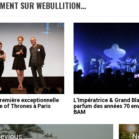
EMENT SUR WEBULLITION…
remière exceptionnelle
L’Impératrice & Grand Bla
 of Thrones à Paris
parfum des années 70 env
BAM
ation
revious
N