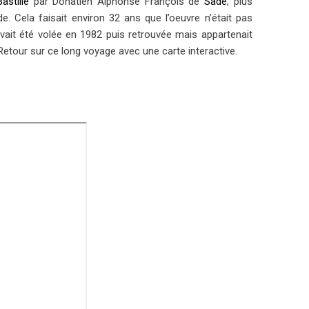
Bastille
par Donatien Alphonse François de
Sade
, plus
. Cela faisait environ 32 ans que l’oeuvre n’était pas
avait été volée en 1982 puis retrouvée mais appartenait
Retour sur ce long voyage avec une carte interactive.