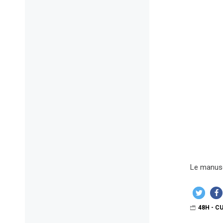
Le manusc
48H - C