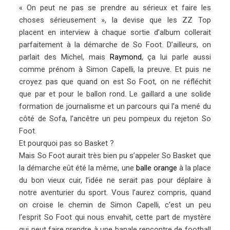
« On peut ne pas se prendre au sérieux et faire les
choses sérieusement », la devise que les ZZ Top
placent en interview à chaque sortie d’album collerait
parfaitement à la démarche de So Foot. D’ailleurs, on
parlait des Michel, mais
Raymond
, ça lui parle aussi
comme prénom à Simon Capelli, la preuve. Et puis ne
croyez pas que quand on est So Foot, on ne réfléchit
que par et pour le ballon rond. Le gaillard a une solide
formation de journalisme et un parcours qui l’a mené du
côté de Sofa, l’ancêtre un peu pompeux du rejeton So
Foot.
Et pourquoi pas so Basket ?
Mais So Foot aurait très bien pu s’appeler So Basket que
la démarche eût été la même, une
balle orange
à la place
du bon vieux cuir, l’idée ne serait pas pour déplaire à
notre aventurier du sport. Vous l’aurez compris, quand
on croise le chemin de Simon Capelli, c’est un peu
l’esprit So Foot qui nous envahit, cette part de mystère
qui peut faire prendre à une banale rencontre de football