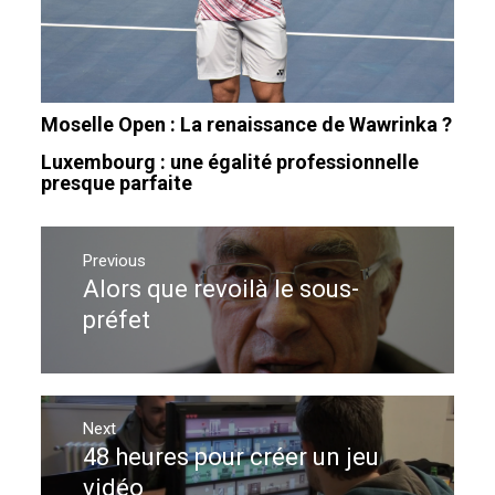
Moselle Open : La renaissance de Wawrinka ?
Luxembourg : une égalité professionnelle
presque parfaite
Navigation
de
Previous
Alors que revoilà le sous-
Previous
l’article
post:
préfet
Next
48 heures pour créer un jeu
Next
post:
vidéo