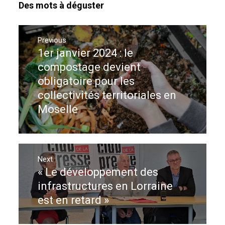
Des mots à déguster
Navigation
de
Previous
1er janvier 2024 : le
Previous
l’article
post:
compostage devient
obligatoire pour les
collectivités territoriales en
Moselle
Next
« Le développement des
Next
post:
infrastructures en Lorraine
est en retard »