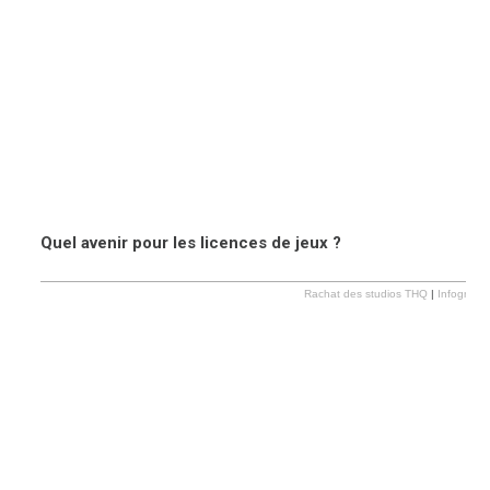
Quel avenir pour les licences de jeux ?
Rachat des studios THQ
|
Infographi