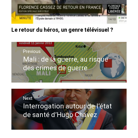
Le retour du héros, un genre télévisuel ?
Navigation
de
Previous
Mali : de la guerre, au risque
Previous
l’article
post:
des crimes de guerre
Next
Interrogation autour de l’état
Next
post:
de santé d’Hugo Chávez