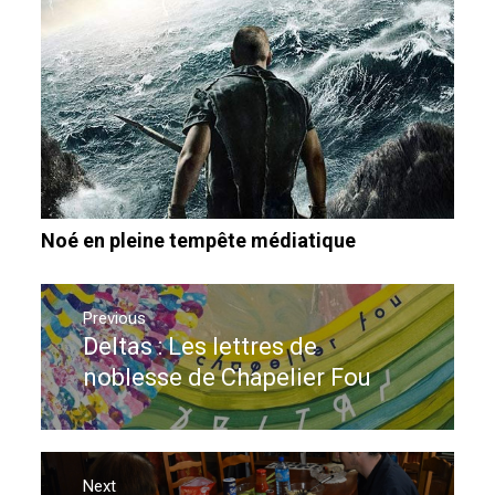
Noé en pleine tempête médiatique
Navigation
de
Previous
Deltas : Les lettres de
Previous
l’article
post:
noblesse de Chapelier Fou
Next