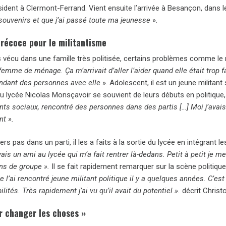
ésident à Clermont-Ferrand. Vient ensuite l’arrivée à Besançon, dans
souvenirs et que j’ai passé toute ma jeunesse
».
précoce pour le militantisme
as vécu dans une famille très politisée, certains problèmes comme le 
emme de ménage. Ça m’arrivait d’aller l’aider quand elle était trop 
dant des personnes avec elle
». Adolescent, il est un jeune militant 
u lycée Nicolas Monsçavoir se souvient de leurs débuts en politique
s sociaux, rencontré des personnes dans des partis […] Moi j’avais p
nt ».
rs pas dans un parti, il les a faits à la sortie du lycée en intégra
vais un ami au lycée qui m’a fait rentrer là-dedans. Petit à petit je 
ns de groupe ».
Il se fait rapidement remarquer sur la scène politiqu
e l’ai rencontré jeune militant politique il y a quelques années. C’es
lités. Très rapidement j’ai vu qu’il avait du potentiel ».
décrit Chris
r changer les choses »