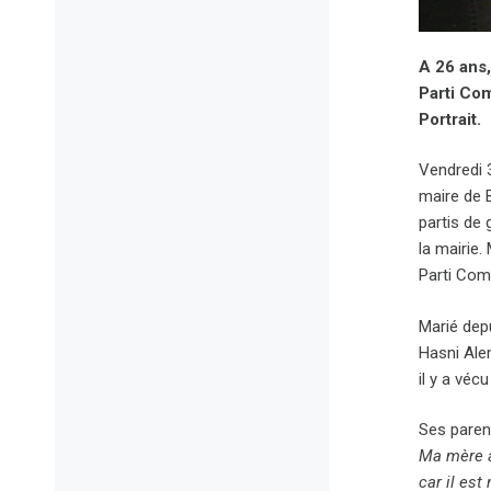
A 26 ans,
Parti Com
Portrait.
Vendredi 3
maire de 
partis de 
la mairie.
Parti Com
Marié depu
Hasni Alem
il y a vé
Ses parent
Ma mère a 
car il est