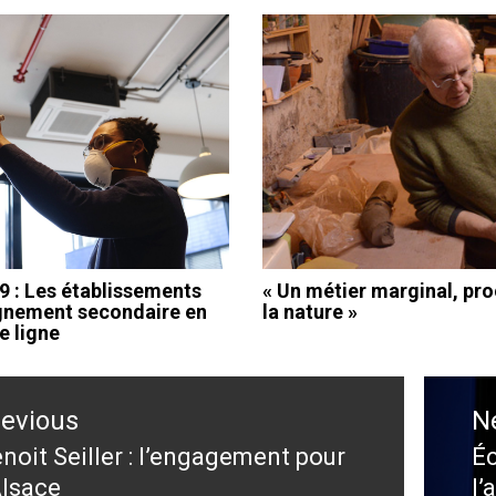
9 : Les établissements
« Un métier marginal, pr
gnement secondaire en
la nature »
e ligne
ation
revious
N
le
noit Seiller : l’engagement pour
Éc
evious
N
Alsace
l’