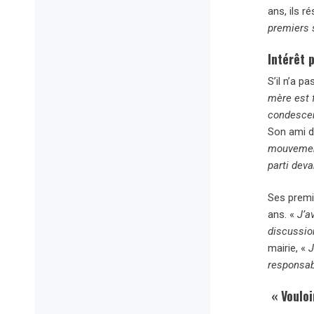
ans, ils r
premiers 
Intérêt 
S’il n’a p
mère est f
condescen
Son ami d
mouvement
parti deva
Ses premie
ans. «
J’a
discussio
mairie, «
J
responsabi
« Vouloi