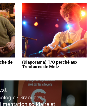
oche de
(Diaporama) T/O perché aux
Trinitaires de Metz
ext
ologie · Graoucoop,
ext
alimentation solidaire et