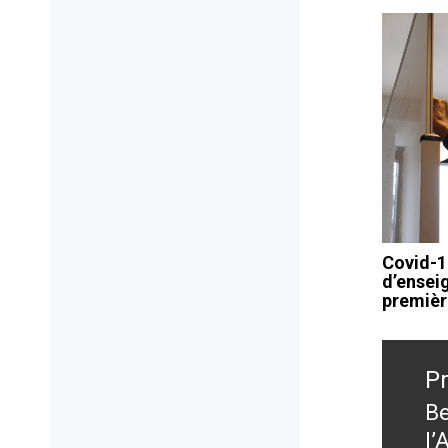
Covid-1
d’ensei
premièr
Navig
de
P
l’artic
Be
Pr
l’