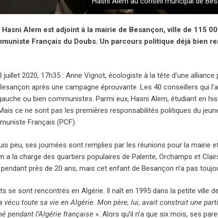
Hasni Alem au conseil muncipal de Besa
 Hasni Alem est adjoint à la mairie de Besançon, ville de 115 000
muniste Français du Doubs. Un parcours politique déjà bien re
 juillet 2020, 17h35 : Anne Vignot, écologiste à la tête d’une alliance
Besançon après une campagne éprouvante. Les 40 conseillers qui l’a
gauche ou bien communistes. Parmi eux, Hasni Alem, étudiant en histoi
 Mais ce ne sont pas les premières responsabilités politiques du jeu
muniste Français (PCF).
is peu, ses journées sont remplies par les réunions pour la mairie e
 a la charge des quartiers populaires de Palente, Orchamps et Clairs
cu pendant près de 20 ans, mais cet enfant de Besançon n’a pas toujo
s se sont rencontrés en Algérie. Il naît en 1995 dans la petite ville d
vécu toute sa vie en Algérie. Mon père, lui, avait construit une parti
 né pendant l’Algérie française
». Alors qu’il n’a que six mois, ses par