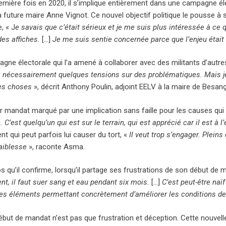
emière fois en 2020, il s’implique entièrement dans une campagne éle
a future maire Anne Vignot. Ce nouvel objectif politique le pousse à 
, « J
e savais que c’était sérieux et je me suis plus intéressée à ce q
 des affiches.
[…]
Je me suis sentie concernée parce que l’enjeu était
ne électorale qui l’a amené à collaborer avec des militants d’autres
a nécessairement quelques tensions sur des problématiques. Mais je c
es choses
», décrit Anthony Poulin, adjoint EELV à la maire de Besan
r mandat marqué par une implication sans faille pour les causes qui
n. C’est quelqu’un qui est sur le terrain, qui est apprécié car il est à 
 qui peut parfois lui causer du tort, «
Il veut trop s’engager. Plein
faiblesse
», raconte Asma.
 qu’il confirme, lorsqu’il partage ses frustrations de son début de 
t, il faut suer sang et eau pendant six mois.
[…]
C’est peut-être naï
les éléments permettant concrètement d’améliorer les conditions de 
ébut de mandat n’est pas que frustration et déception. Cette nouvell