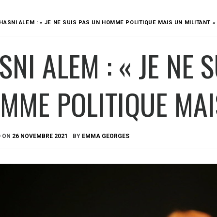
HASNI ALEM : « JE NE SUIS PAS UN HOMME POLITIQUE MAIS UN MILITANT »
SNI ALEM : « JE NE 
MME POLITIQUE MAI
D ON
26 NOVEMBRE 2021
BY
EMMA GEORGES