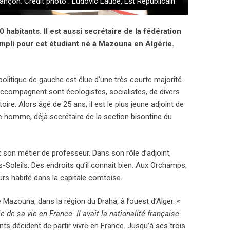
nçon. Crédit photo : Ludovic Laude, Est Républicain
 habitants. Il est aussi secrétaire de la fédération
mpli pour cet étudiant né à Mazouna en Algérie.
 politique de gauche est élue d’une très courte majorité
ccompagnent sont écologistes, socialistes, de divers
re. Alors âgé de 25 ans, il est le plus jeune adjoint de
ne homme, déjà secrétaire de la section bisontine du
t son métier de professeur. Dans son rôle d’adjoint,
-Soleils. Des endroits qu’il connaît bien. Aux Orchamps,
urs habité dans la capitale comtoise.
e Mazouna, dans la région du Draha, à l’ouest d’Alger. «
e de sa vie en France. Il avait la nationalité française
ents décident de partir vivre en France. Jusqu’à ses trois