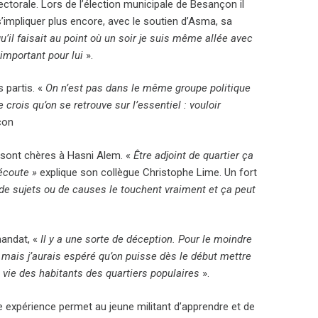
ctorale. Lors de l’élection municipale de Besançon il
s’impliquer plus encore, avec le soutien d’Asma, sa
u’il faisait au point où un soir je suis même allée avec
 important pour lui
».
 partis. «
On n’est pas dans le même groupe politique
rois qu’on se retrouve sur l’essentiel : vouloir
çon
 sont chères à Hasni Alem. «
Être adjoint de quartier ça
l’écoute »
explique son collègue Christophe Lime. Un fort
s de sujets ou de causes le touchent vraiment et ça peut
mandat, «
Il y a une sorte de déception. Pour le moindre
f mais j’aurais espéré qu’on puisse dès le début mettre
vie des habitants des quartiers populaires
».
e expérience permet au jeune militant d’apprendre et de