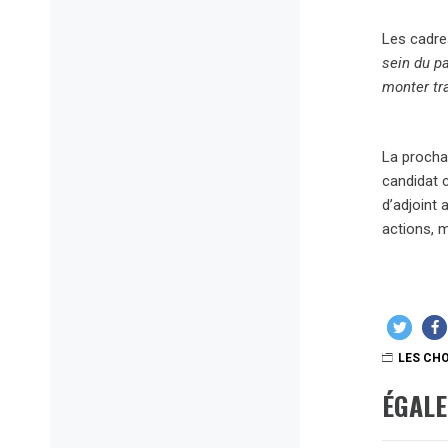
Les cadre
sein du pa
monter tr
La prochai
candidat c
d’adjoint 
actions, m
LES CHO
ÉGAL