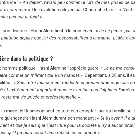
onfiance : «
Au départ, j’avais peu confiance lors de mes prises de 
t c’est mieux
». Une évolution relevée par Christophe Lime : «
C’est 
ais pas sur le fond ».
e son discours, Hasni Alem tient à le conserver : «
Je ne pense pas a
a politique depuis que j’ai des responsabilités à la mairie. L’idée c’es
.
ière dans la politique ?
d’homme politique, Hasni Alem ne l’apprécie guère. «
Je ne me consi
ère comme un militant qui a un mandat
». Cependant, à 26 ans, il e
ilités. «
Sans être faussement modeste ni présomptueux, je sais qu’il
c’est extrêmement important mais je n’en fais pas l’alpha et l’oméga d
a reste ma vie privée et professionnelle
».
 à la maire de Besançon peut en tout cas compter sur sa famille poli
nce qu’engendre Hasni Alem durant son mandant : «
Si à l’avenir il a
vient et que je sais que c’est utile pour la société il n’y a aucun pr
ions qu’il prendra seront bien réfléchies en amont
».