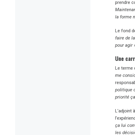
prendre c
Maintenan
la forme m
Le fond d
faire de l
pour agir
»
Une carr
Le terme 
me consid
responsab
politique 
priorité ç
L’adjoint
l’expérie
ça lui con
les décis