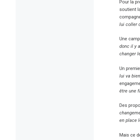
Pour la pr
soutient l
compagne
lui coller
Une campag
donc il y 
changer l
Un premie
lui va bie
engagement
être une 
Des propos
changemen
en place 
Mais ce d