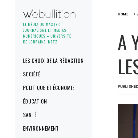
Skip
to
HOME
content
LE MÉDIA DU MASTER
JOURNALISME ET MÉDIAS
A 
NUMÉRIQUES – UNIVERSITÉ
DE LORRAINE, METZ
LE
Primary
LES CHOIX DE LA RÉDACTION
Menu
SOCIÉTÉ
POLITIQUE ET ÉCONOMIE
PUBLISHE
ÉDUCATION
SANTÉ
ENVIRONNEMENT