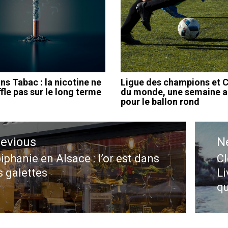
ns Tabac : la nicotine ne
Ligue des champions et 
fle pas sur le long terme
du monde, une semaine a
pour le ballon rond
ation
revious
N
le
iphanie en Alsace : l’or est dans
Cl
evious
N
s galettes
Li
st:
po
qu