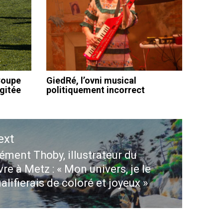
Coupe
GiedRé, l’ovni musical
gitée
politiquement incorrect
ext
ément Thoby, illustrateur du
ext
vre à Metz : « Mon univers, je le
st:
alifierais de coloré et joyeux »