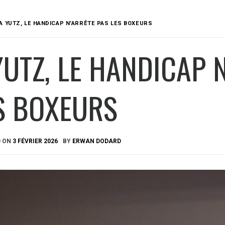
A YUTZ, LE HANDICAP N’ARRÊTE PAS LES BOXEURS
YUTZ, LE HANDICAP 
S BOXEURS
D ON
3 FÉVRIER 2026
BY
ERWAN DODARD