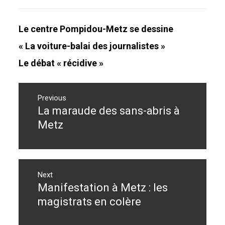
Le centre Pompidou-Metz se dessine
« La voiture-balai des journalistes »
Le débat « récidive »
Navigation
de
Previous
La maraude des sans-abris à
Previous
l’article
post:
Metz
Next
Manifestation à Metz : les
Next
post:
magistrats en colère