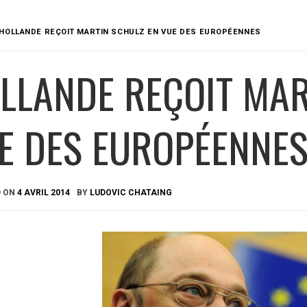
HOLLANDE REÇOIT MARTIN SCHULZ EN VUE DES EUROPÉENNES
LLANDE REÇOIT MAR
E DES EUROPÉENNE
D ON
4 AVRIL 2014
BY
LUDOVIC CHATAING