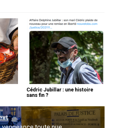
Cédric Jubillar : une histoire
sans fin ?
ext
 vengeance toute nue