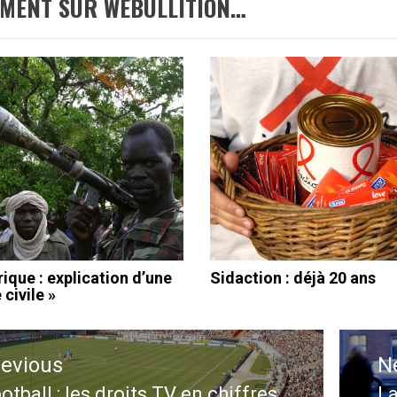
EMENT SUR WEBULLITION…
ique : explication d’une
Sidaction : déjà 20 ans
 civile »
ation
revious
N
le
otball : les droits TV en chiffres
La