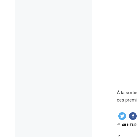
À la sorti
ces premi
48 HEUR