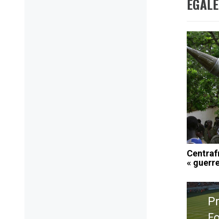
ÉGAL
Centrafr
« guerre
Navig
de
P
l’artic
Fo