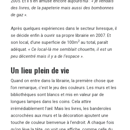
2005. Et il s’en amuse encore aujourd’hui :
« je vendais
des livres, de la papeterie mais aussi des bombonnes
de gaz ».
Après quelques expériences dans le secteur livresque, il
se décide enfin à ouvrir sa propre librairie en 2007. Et
2
son local, d’une superficie de 100m
au total, paraît
adéquat.
« Ce local-là me semblait chouette, il est un
peu décentré mais il y a de l’espace ».
Un lieu plein de vie
Quand on entre dans la librairie, la première chose que
l’on remarque, c’est le jeu des couleurs. Les murs et les
bibliothèques sont blancs et mis en valeur par de
longues lampes dans les coins. Cela attire
irrémédiablement l’œil. Mais les livres, les banderoles
accrochées aux murs et la décoration ajoutent une
touche de couleur bienvenue à l’endroit. A chaque fois
qu’on lève la tête, on voit une affiche, comme celle du