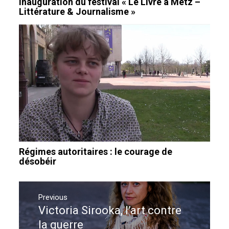
Inauguration du festival « Le Livre à Metz –
Littérature & Journalisme »
Régimes autoritaires : le courage de
désobéir
Navigation
de
Previous
Victoria Sirooka, l’art contre
Previous
l’article
post:
la guerre