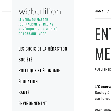
Skip
to
HOME
content
LE MÉDIA DU MASTER
JOURNALISME ET MÉDIAS
EN
NUMÉRIQUES – UNIVERSITÉ
DE LORRAINE, METZ
ME
Primary
LES CHOIX DE LA RÉDACTION
Menu
SOCIÉTÉ
POLITIQUE ET ÉCONOMIE
PUBLISHE
ÉDUCATION
L’
Observ
SANTÉ
Saulcy à 
sur le we
ENVIRONNEMENT
Webullit