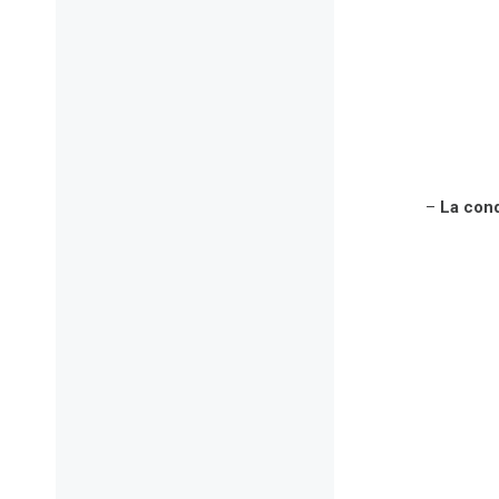
–
La cond