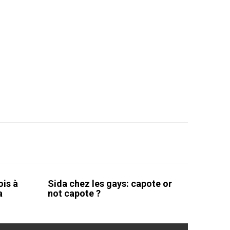
ois à
Sida chez les gays: capote or
a
not capote ?