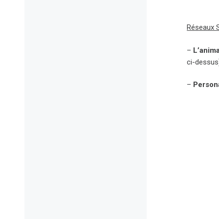
Réseaux 
–
L’anim
ci-dessus
–
Person