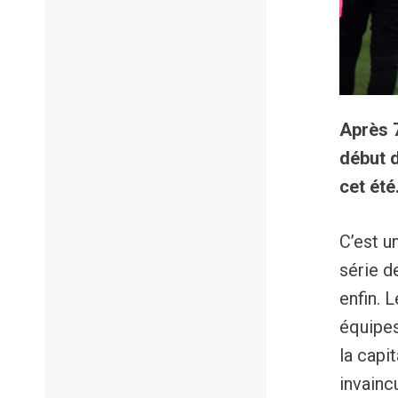
Après 7
début 
cet été
C’est u
série d
enfin. 
équipes
la capi
invainc