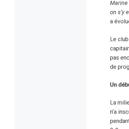
Marine 
on s’y e
a évolu
Le club
capitain
pas enc
de prog
Un déb
La mili
n’a ins
pendant