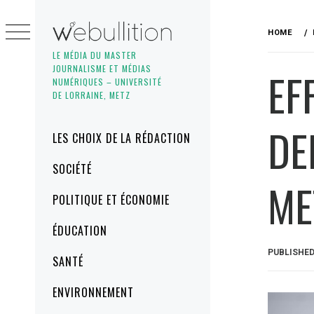
Skip
to
HOME
content
LE MÉDIA DU MASTER
JOURNALISME ET MÉDIAS
EF
NUMÉRIQUES – UNIVERSITÉ
DE LORRAINE, METZ
DE
Primary
LES CHOIX DE LA RÉDACTION
Menu
SOCIÉTÉ
ME
POLITIQUE ET ÉCONOMIE
ÉDUCATION
PUBLISHE
SANTÉ
ENVIRONNEMENT