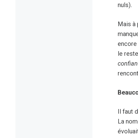
nuls).
Mais à 
manque 
encore 
le reste
confian
rencon
Beaucou
Il faut
La nomi
évoluai