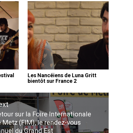
stival
Les Nancéiens de Luna Gritt
bientôt sur France 2
ext
tour sur la Foire Internationale
ext
 Metz (FIM), le rendez-vous
st:
nuel du Grand Est