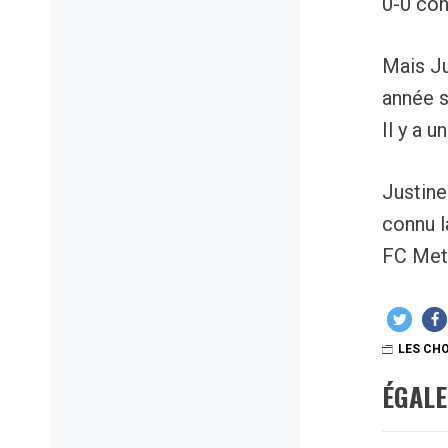
0-0 con
Mais Ju
année s
Il y a 
Justine
connu l
FC Met
LES CHO
ÉGAL