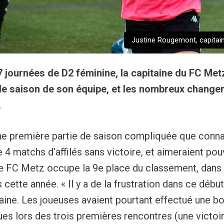
Justine Rougemont, capitain
 journées de D2 féminine, la capitaine du FC Met
de saison de son équipe, et les nombreux changem
.
ne première partie de saison compliquée que connai
e 4 matchs d’affilés sans victoire, et aimeraient pouv
Le FC Metz occupe la 9e place du classement, dan
 cette année.
« Il y a de la frustration dans ce dé
taine. Les joueuses avaient pourtant effectué une b
ues lors des trois premières rencontres (une victoi