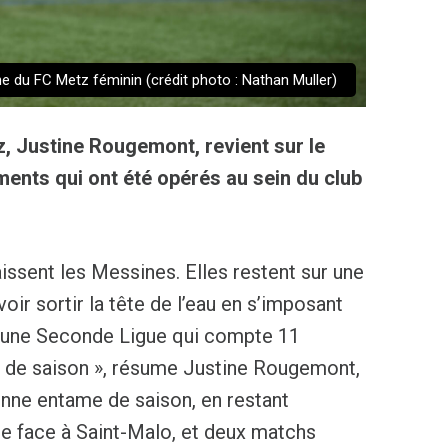
e du FC Metz féminin (crédit photo : Nathan Muller)
z, Justine Rougemont, revient sur le
ents qui ont été opérés au sein du club
ssent les Messines. Elles restent sur une
oir sortir la tête de l’eau en s’imposant
s une Seconde Ligue qui compte 11
but de saison », résume Justine Rougemont,
onne entame de saison, en restant
re face à Saint-Malo, et deux matchs