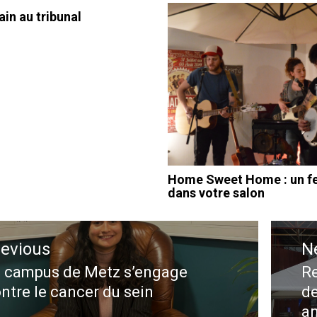
ain au tribunal
Home Sweet Home : un fe
dans votre salon
ation
revious
N
le
 campus de Metz s’engage
Re
evious
N
ntre le cancer du sein
de
st:
po
an