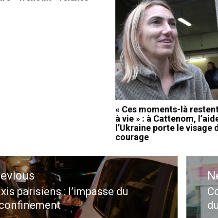
« Ces moments-là resten
à vie » : à Cattenom, l’aid
l’Ukraine porte le visage 
courage
ation
revious
N
le
xis parisiens : l’impasse du
Co
evious
N
confinement
du
st:
po