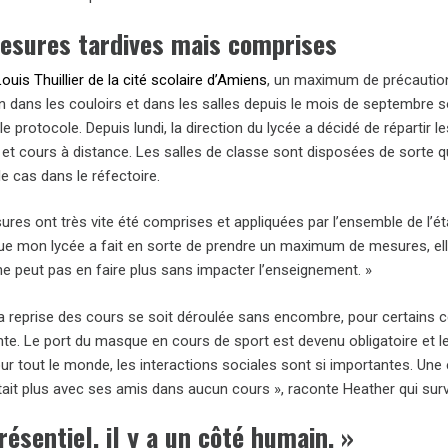
esures tardives mais comprises
ouis Thuillier de la cité scolaire d’Amiens
, un maximum de précaution
n dans les couloirs et dans les salles depuis le mois de septembre so
le protocole. Depuis lundi, la direction du lycée a décidé de répartir
 et cours à distance. Les salles de classe sont disposées de sorte q
le cas dans le réfectoire.
ures ont très vite été comprises et appliquées par l’ensemble de l’é
que mon lycée a fait en sorte de prendre un maximum de mesures, el
ne peut pas en faire plus sans impacter l’enseignement. »
a reprise des cours se soit déroulée sans encombre, pour certains cet
e. Le port du masque en cours de sport est devenu obligatoire et les
pour tout le monde, les interactions sociales sont si importantes. Une
était plus avec ses amis dans aucun cours », raconte Heather qui surve
résentiel, il y a un côté humain. »