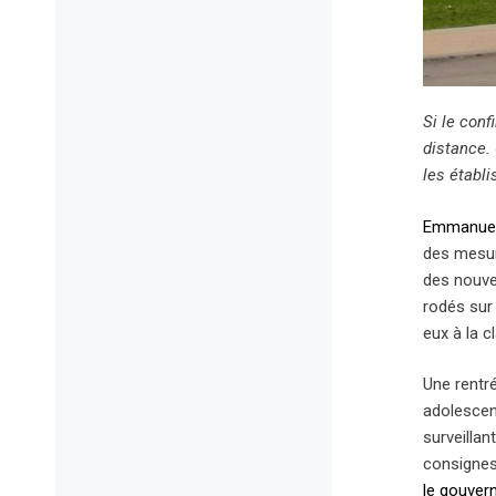
Si le con
distance.
les établ
Emmanuel 
des mesur
des nouve
rodés sur 
eux à la c
Une rentr
adolescent
surveillan
consignes 
le gouve