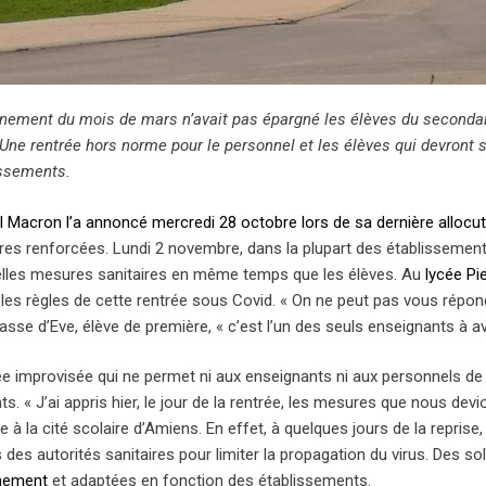
finement du mois de mars n’avait pas épargné les élèves du secondair
 Une rentrée hors norme pour le personnel et les élèves qui devront s
issements.
Macron l’a annoncé mercredi 28 octobre lors de sa dernière allocut
es renforcées. Lundi 2 novembre, dans la plupart des établissement
lles mesures sanitaires en même temps que les élèves. Au
lycée Pi
les règles de cette rentrée sous Covid. « On ne peut pas vous répond
lasse d’Eve, élève de première, « c’est l’un des seuls enseignants à avoir
ée improvisée qui ne permet ni aux enseignants ni aux personnels de 
s. « J’ai appris hier, le jour de la rentrée, les mesures que nous dev
te à la cité scolaire d’Amiens. En effet, à quelques jours de la repris
des autorités sanitaires pour limiter la propagation du virus. Des s
rnement
et adaptées en fonction des établissements.