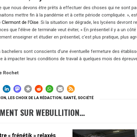
e que nous devons être prêts à effectuer des choses qui ne sont pa
aitons mettre fin à la pandémie et à cette période compliquée. », 
e Clermont de l’Oise
. Si la situation se dégrade, les lycéens devront
ces que l’élève de terminale veut éviter, « En présentiel il y a un cô
ement enseigner et étudier en présentiel, c’est plus pratique, plus ag
s bacheliers sont conscients d’une éventuelle fermeture des établiss
tte à impacter leurs conditions de travail à quelques mois des épreuv
e Rochet
ION
,
LES CHOIX DE LA RÉDACTION
,
SANTÉ
,
SOCIÉTÉ
EMENT SUR WEBULLITION…
re « frénétik » relaxés