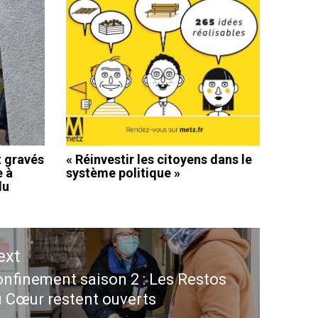
t gravés
« Réinvestir les citoyens dans le
e à
système politique »
du
ext
nfinement saison 2 : Les Restos
ext
 Cœur restent ouverts
st: