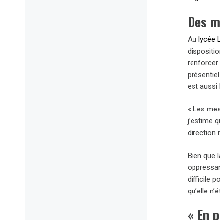
Des m
Au
lycée L
dispositio
renforcer 
présentiel
est aussi 
« Les mes
j’estime 
direction 
Bien que l
oppressant
difficile 
qu’elle n’
« En p