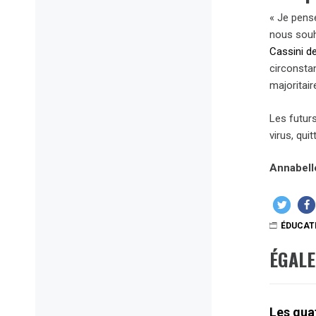
« Je pens
nous souh
Cassini d
circonstan
majoritair
Les futur
virus, qui
Annabell
ÉDUCAT
ÉGAL
Les quat