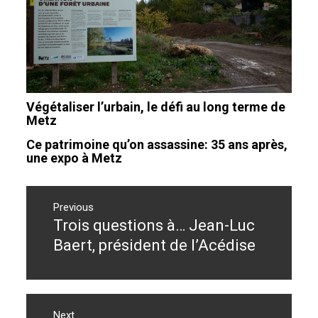
Végétaliser l’urbain, le défi au long terme de
Metz
Ce patrimoine qu’on assassine: 35 ans après,
une expo à Metz
Navigation
de
Previous
Trois questions à… Jean-Luc
Previous
l’article
post:
Baert, président de l’Acédise
Next