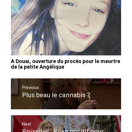
A Douai, ouverture du procès pour le meurtre
de la petite Angélique
Navigation
de
Previous
Plus beau le cannabis ?
Previous
l’article
post:
Next
Bruxelles : Bilan positif pour
Next