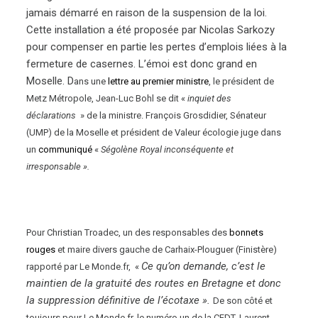
jamais démarré en raison de la suspension de la loi.
Cette installation a été proposée par Nicolas Sarkozy
pour compenser en partie les pertes d’emplois liées à la
fermeture de casernes. L’émoi est donc grand en
Moselle. D
ans une
lettre au premier ministre
, le président de
Metz Métropole, Jean-Luc Bohl se dit «
inquiet des
déclarations
» de la ministre. François Grosdidier, Sénateur
(UMP) de la Moselle et président de Valeur écologie juge dans
un
communiqué
«
Ségolène Royal inconséquente et
irresponsable ».
Pour Christian Troadec, un des responsables des
bonnets
rouges
et maire divers gauche de Carhaix-Plouguer (Finistère)
Ce qu’on demande, c’est le
rapporté par Le Monde.fr, «
maintien de la gratuité des routes en Bretagne et donc
la suppression définitive de l’écotaxe ».
De son côté et
toujours pour Le Monde.fr, le numéro un de la CFDT, Laurent