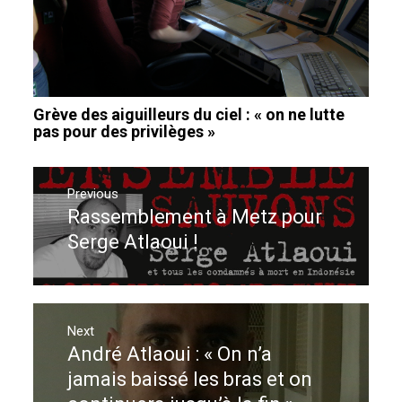
Grève des aiguilleurs du ciel : « on ne lutte
pas pour des privilèges »
Navigation
de
Previous
Rassemblement à Metz pour
Previous
l’article
post:
Serge Atlaoui !
Next
André Atlaoui : « On n’a
Next
post:
jamais baissé les bras et on