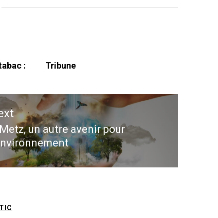
tabac :
Tribune
ext
Metz, un autre avenir pour
ext
environnement
st:
TIC