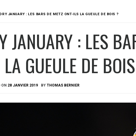
DRY JANUARY : LES BARS DE METZ ONT-ILS LA GUEULE DE BOIS ?
Y JANUARY : LES BA
S LA GUEULE DE BOIS
D ON
28 JANVIER 2019
BY
THOMAS BERNIER