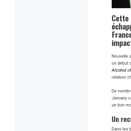
Cette 
échapp
Franc
impac
Nouvelle 
ce début 
Alcohol c
relation c
De nombre
January ca
un bon mom
Un rec
Dans les b