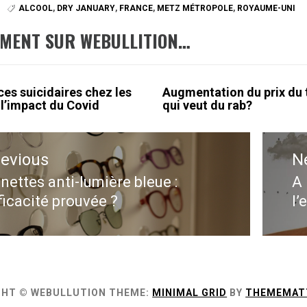
ALCOOL
,
DRY JANUARY
,
FRANCE
,
METZ MÉTROPOLE
,
ROYAUME-UNI
EMENT SUR WEBULLITION…
es suicidaires chez les
Augmentation du prix du 
 l’impact du Covid
qui veut du rab?
ation
revious
N
le
nettes anti-lumière bleue :
A 
evious
N
ficacité prouvée ?
l’
st:
po
GHT © WEBULLUTION
THEME:
MINIMAL GRID
BY
THEMEMAT