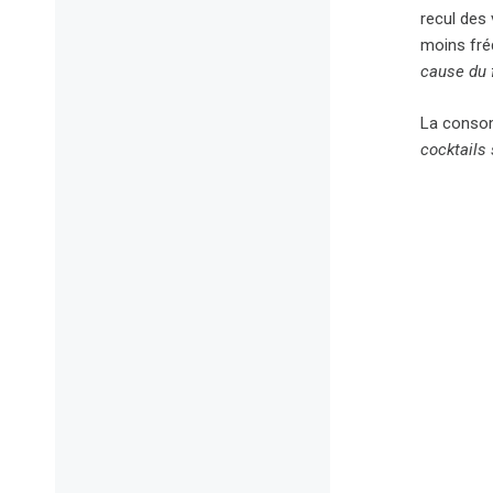
recul des
moins fréq
cause du f
La consom
cocktails 