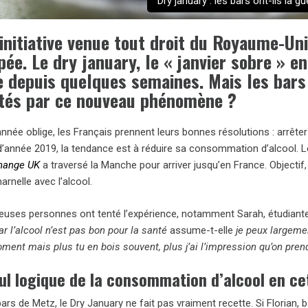
Dry january : les bars ont-ils la gu
initiative venue tout droit du Royaume-Un
ée. Le dry january, le « janvier sobre » e
e depuis quelques semaines. Mais les bars
tés par ce nouveau phénomène ?
année oblige, les Français prennent leurs bonnes résolutions : arrêt
d’année 2019, la tendance est à réduire sa consommation d’alcool. L
hange UK
a traversé la Manche pour arriver jusqu’en France. Objectif
harnelle avec l’alcool.
uses personnes ont tenté l’expérience, notamment Sarah, étudiante
r l’alcool n’est pas bon
pour la santé
assume-t-elle
je peux largeme
ent mais plus tu en bois souvent, plus j’ai l’impression qu’on prend
ul logique de la consommation d’alcool en ce
ars de Metz, le Dry January ne fait pas vraiment recette. Si Florian