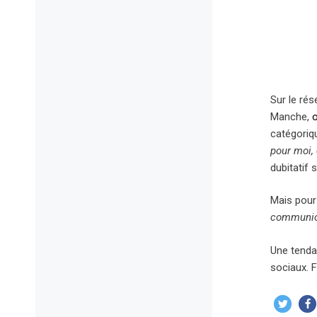
Sur le rés
Manche,
catégoriq
pour moi, 
dubitatif su
Mais pour 
communica
Une tenda
sociaux. F