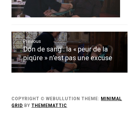
Navigation
de
Previous
Don de sang : la « peur de la
Previous
l’article
post:
piqûre » n’est pas une excuse
COPYRIGHT © WEBULLUTION
THEME:
MINIMAL
GRID
BY
THEMEMATTIC