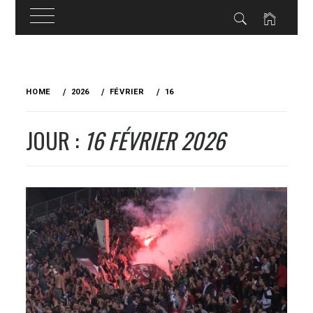
Skip
to
HOME
2026
FÉVRIER
16
content
JOUR :
16 FÉVRIER 2026