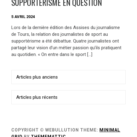
SUPPORTÉRISME EN QUESTION
5 AVRIL 2024
Lors de la dernière édition des Assises du journalisme
de Tours, la relation des journalistes de sport au
supportérisme a été débattue. Quatre journalistes ont
partagé leur vision d’un métier passion qu’ils pratiquent
au quotidien. « On entre dans le sport […]
Navigation
Articles plus anciens
des
articles
Articles plus récents
COPYRIGHT © WEBULLUTION
THEME:
MINIMAL
GRID
BY
THEMEMATTIC