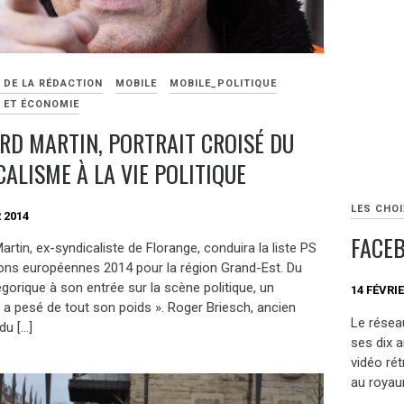
 DE LA RÉDACTION
MOBILE
MOBILE_POLITIQUE
E ET ÉCONOMIE
RD MARTIN, PORTRAIT CROISÉ DU
ALISME À LA VIE POLITIQUE
LES CHOI
 2014
FACEB
rtin, ex-syndicaliste de Florange, conduira la liste PS
ions européennes 2014 pour la région Grand-Est. Du
gorique à son entrée sur la scène politique, un
14 FÉVRIE
 pesé de tout son poids ». Roger Briesch, ancien
Le réseau
du […]
ses dix a
vidéo rét
au royau