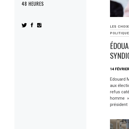
48 HEURES
LES CHOIX
POLITIQU
ÉDOUA
SYNDIC
14 FÉVRIER
Edouard Ma
aux élect
refus caté
homme » a
président 