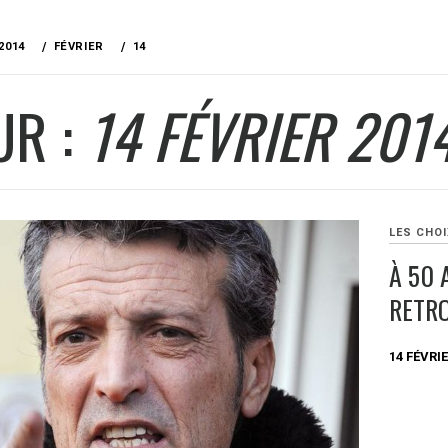
2014
FÉVRIER
14
UR :
14 FÉVRIER 201
LES CHOI
À 50 
RETR
14 FÉVRIE