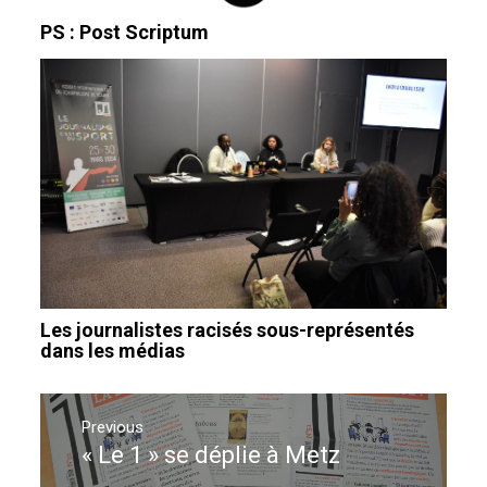
PS : Post Scriptum
Les journalistes racisés sous-représentés
dans les médias
Navigation
de
Previous
« Le 1 » se déplie à Metz
Previous
l’article
post: